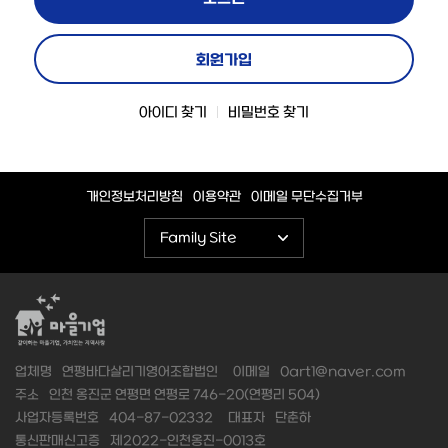
회원가입
아이디 찾기
비밀번호 찾기
개인정보처리방침
이용약관
이메일 무단수집거부
Family Site
업체명
연평바다살리기영어조합법인
이메일
0art1@naver.com
주소
인천 옹진군 연평면 연평로 746-20(연평리 504)
사업자등록번호
404-87-02332
대표자
단춘하
통신판매신고증
제2022-인천옹진-0013호