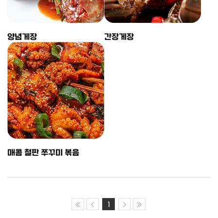
양념게장
간장게장
매콤 철판 쭈꾸미 볶음
1