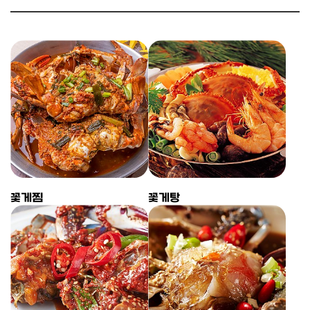
꽃게찜
꽃게탕