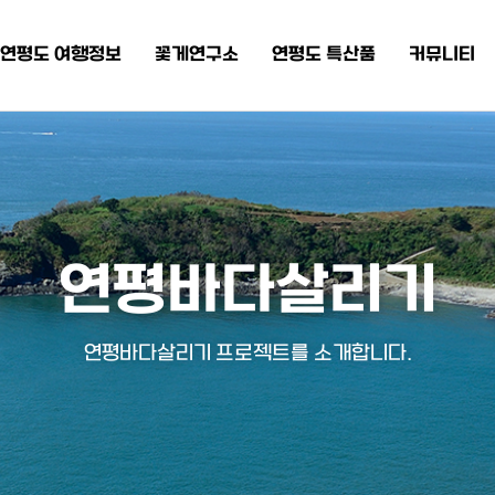
연평도 여행정보
꽃게연구소
연평도 특산품
커뮤니티
연평바다살리기
연평바다살리기 프로젝트를 소개합니다.