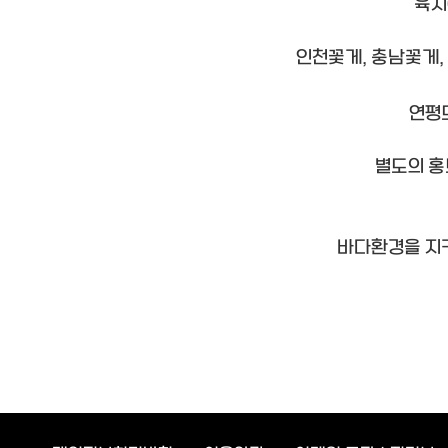
육지
인천꽃게, 충남꽃게,
연평
별도의 홍
바다환경을 지